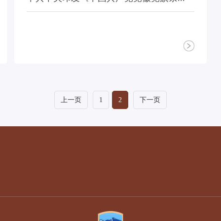
上一页
1
2
下一页