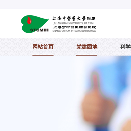
网站首页
党建园地
科学