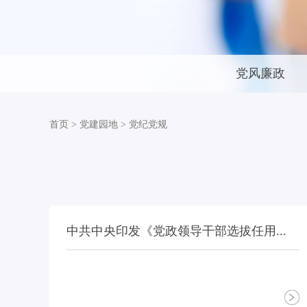
党风廉政
首页
>
党建园地
>
党纪党规
中共中央印发《党政领导干部选拔任用...