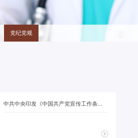
党纪党规
中共中央印发《中国共产党宣传工作条...