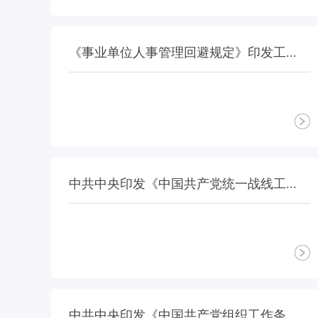
《事业单位人事管理回避规定》印发工...
中共中央印发《中国共产党统一战线工...
中共中央印发《中国共产党组织工作条...