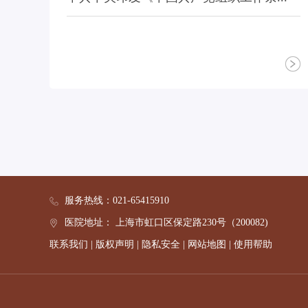
服务热线：021-65415910
医院地址： 上海市虹口区保定路230号（200082)
联系我们
|
版权声明
|
隐私安全
|
网站地图
|
使用帮助