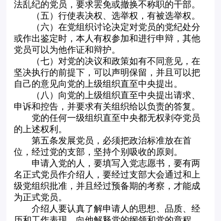
法乱纪的党员，要求罢免或撤换不称职的干部。
（五）行使表决权、选举权，有被选举权。
（六）在党组织讨论决定对党员的党纪处分
或作出鉴定时，本人有权参加和进行申辩，其他
党员可以为他作证和辩护。
（七）对党的决议和政策如有不同意见，在
坚决执行的前提下，可以声明保留，并且可以把
自己的意见向党的上级组织直至中央提出。
（八）向党的上级组织直至中央提出请求、
申诉和控告，并要求有关组织给以负责的答复。
党的任何一级组织直至中央都无权剥夺党员
的上述权利。
第五条发展党员，必须把政治标准放在首
位，经过党的支部，坚持个别吸收的原则。
申请入党的人，要填写入党志愿书，要有两
名正式党员作介绍人，要经过支部大会通过和上
级党组织批准，并且经过预备期的考察，才能成
为正式党员。
介绍人要认真了解申请人的思想、品质、经
历和工作表现，向他解释党的纲领和党的章程，