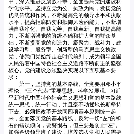
中，深入推进反腐败斗争，全面提高党的建设科
学化水平。坚持立党为公、执政为民，发扬党的
优良传统和作风，不断提高党的领导水平和执政
水平，提高拒腐防变和抵御风险的能力，不断增
强自我净化、自我完善、自我革新、自我提高能
力，不断增强党的阶级基础和扩大党的群众基
础，不断提高党的创造力、凝聚力、战斗力，建
设学习型、服务型、创新型的马克思主义执政
党，使我们党始终走在时代前列，成为领导全国
人民沿着中国特色社会主义道路不断前进的坚强
核心。党的建设必须坚决实现以下五项基本要
求：
第一，坚持党的基本路线。全党要用邓小平
理论、“三个代表”重要思想、科学发展观、习近
平新时代中国特色社会主义思想和党的基本路线
统一思想，统一行动，并且毫不动摇地长期坚持
下去。必须把改革开放同四项基本原则统一起
来，全面落实党的基本路线，反对一切“左”的和
右的错误倾向，要警惕右，但主要是防止“左”。
加强各级领导班子建设，培养选拔党和人民需要