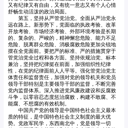
又有纪律又有自由，又有统一意志又有个人心情
舒畅生动活泼的政治局面。
第五，坚持从严管党治党。全面从严治党永
远在路上。新形势下，党面临的执政考验、改革
开放考验、市场经济考验、外部环境考验是长期
的、复杂的、严峻的，精神懈怠危险、能力不足
危险、脱离群众危险、消极腐败危险更加尖锐地
摆在全党面前。要把严的标准、严的措施贯穿于
管党治党全过程和各方面。坚持依规治党、标本
兼治，坚持把纪律挺在前面，加强组织性纪律
性，在党的纪律面前人人平等。强化管党治党主
体责任和监督责任，加强对党的领导机关和党员
领导干部特别是主要领导干部的监督，不断完善
党内监督体系。深入推进党风廉政建设和反腐败
斗争，以零容忍态度惩治腐败，构建不敢腐、不
能腐、不想腐的有效机制。
中国共产党的领导是中国特色社会主义最本
质的特征，是中国特色社会主义制度的最大优
势。党政军民学，东西南北中，党是领导一切