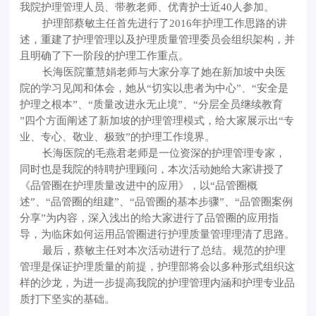
我院护理管理人员、带教老师、优青护士近40人参加。
护理部蔡敏主任首先进行了2016年护理工作思路的讲
述，重建了护理管理以及护理质量管理委员会组织架构，并
且明确了下一阶段的护理工作重点。
长海医院董慧娟老师与大家分享了她在新加坡中央医
院的学习见闻和体会，她从“切实以患者为中心”、“安全是
护理之根本”、“质量改进永无止境”、“分层全员继续教育
”四个方面阐述了新加坡的护理管理模式，给大家展示出“专
业、专心、敬业、极致”的护理工作境界。
长海医院的毛燕君老师是一位资深的护理管理专家，
同时也是我院的特聘护理顾问，本次活动她给大家讲授了
《品管圈在护理质量改进中的应用》，以“品管圈概
述”、“品管圈的组建”、“品管圈的基本步骤”、“品管圈案例
分享”为内容，深入浅出的给大家进行了品管圈的应用指
导，为临床如何运用品管圈进行护理质量管理理清了思路。
最后，蔡敏主任对本次活动进行了总结。规范的护理
管理是保证护理质量的前提，护理部将会以多种形式组织这
样的沙龙，为进一步提高我院的护理管理内涵和护理专业品
质打下坚实的基础。