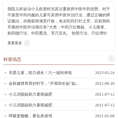
我院儿科诊治小儿疾患时尤其注重发挥中医中药优势。对于
不接受中药内服的儿童可采用中医外治疗法，通过正确的辨
证施治，亦能获得满意疗效，免去吃药打针之苦。目前我科
开展的中医外治项目有7大类：中药穴位敷贴、小儿推拿、
刺四缝疗法、中药熏洗、耳穴压丸、 热熨疗法、穴位埋针
查看更多
科室动态
关爱儿童，助力成长！六一福利来啦
2023-05-24
金秋健脾养胃好时节，“开胃助长贴”如...
2021-08-20
小儿消脂贴助力暑期减肥
2021-07-12
小儿消脂贴助力暑期减肥
2021-07-12
呼吸更顺畅，雾化来保驾
2021-05-08